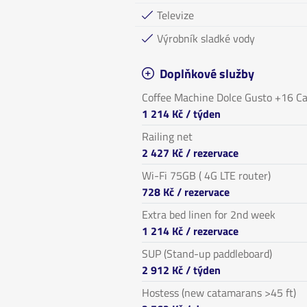
Televize
Výrobník sladké vody
Doplňkové služby
Coffee Machine Dolce Gusto +16 C
1 214 Kč
/ týden
Railing net
2 427 Kč
/ rezervace
Wi-Fi 75GB ( 4G LTE router)
728 Kč
/ rezervace
Extra bed linen for 2nd week
1 214 Kč
/ rezervace
SUP (Stand-up paddleboard)
2 912 Kč
/ týden
Hostess (new catamarans >45 ft)