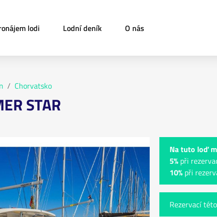
ronájem lodi
Lodní deník
O nás
n
Chorvatsko
MER STAR
Na tuto loď m
5%
při rezerva
10%
při rezerv
Rezervací této