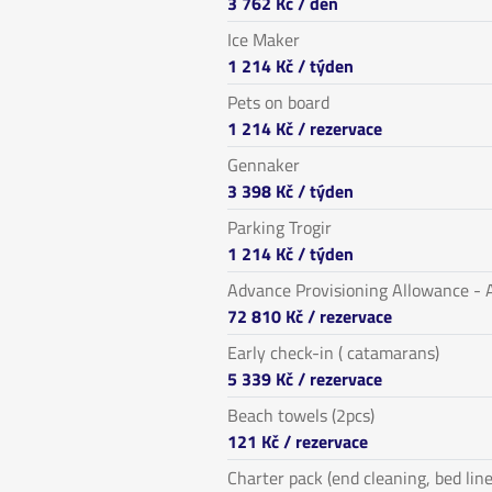
3 762 Kč
/ den
Ice Maker
1 214 Kč
/ týden
Pets on board
1 214 Kč
/ rezervace
Gennaker
3 398 Kč
/ týden
Parking Trogir
1 214 Kč
/ týden
Advance Provisioning Allowance - A
72 810 Kč
/ rezervace
Early check-in ( catamarans)
5 339 Kč
/ rezervace
Beach towels (2pcs)
121 Kč
/ rezervace
Charter pack (end cleaning, bed line