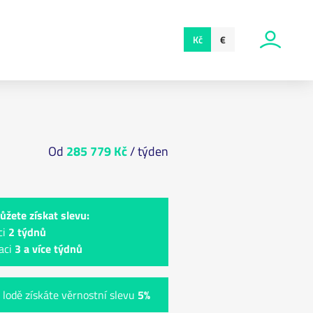
Kč
€
Od
285 779 Kč
/ týden
ůžete získat slevu:
ci
2 týdnů
aci
3 a více týdnů
 lodě získáte věrnostní slevu
5%