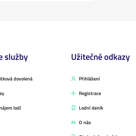
e služby
Užitečné odkazy
itková dovolená
Přihlášení
zy
Registrace
nájem lodí
Lodní deník
O nás