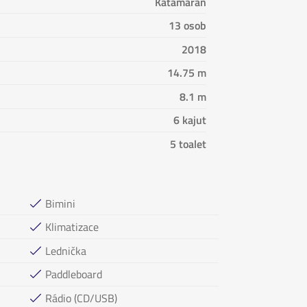
Katamarán
13 osob
2018
14.75 m
8.1 m
6 kajut
5 toalet
Bimini
Klimatizace
Lednička
Paddleboard
Rádio (CD/USB)