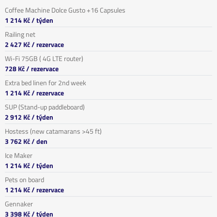
Coffee Machine Dolce Gusto +16 Capsules
1 214 Kč
/ týden
Railing net
2 427 Kč
/ rezervace
Wi-Fi 75GB ( 4G LTE router)
728 Kč
/ rezervace
Extra bed linen for 2nd week
1 214 Kč
/ rezervace
SUP (Stand-up paddleboard)
2 912 Kč
/ týden
Hostess (new catamarans >45 ft)
3 762 Kč
/ den
Ice Maker
1 214 Kč
/ týden
Pets on board
1 214 Kč
/ rezervace
Gennaker
3 398 Kč
/ týden