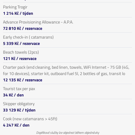
Parking Trogir
1 214 Kč
/ týden
Advance Provisioning Allowance - A.P.A.
72 810 Kč
/ rezervace
Early check-in ( catamarans)
5 339 Kč
/ rezervace
Beach towels (2pcs)
121 Kč
/ rezervace
Charter pack (end cleaning, bed linen, towels, WiFi Internet - 75 GB (4G,
for 10 devices), starter kit, outboard fuel 5l, 2 bottles of gas, transit lo
12 135 Kč
/ rezervace
Tourist tax per pax
34 Kč
/ den
Skipper obligatory
33 129 Kč
/ týden
Cook (new catamarans > 45ft)
4 247 Kč
/ den
Doplňkové služby lze objednat během objednávky