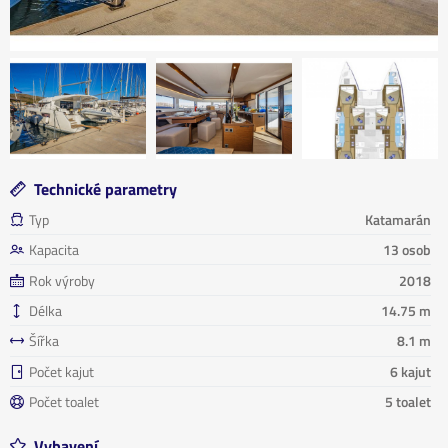
Technické parametry
Typ
Katamarán
Kapacita
13 osob
Rok výroby
2018
Délka
14.75 m
Šířka
8.1 m
Počet kajut
6 kajut
Počet toalet
5 toalet
Vybavení