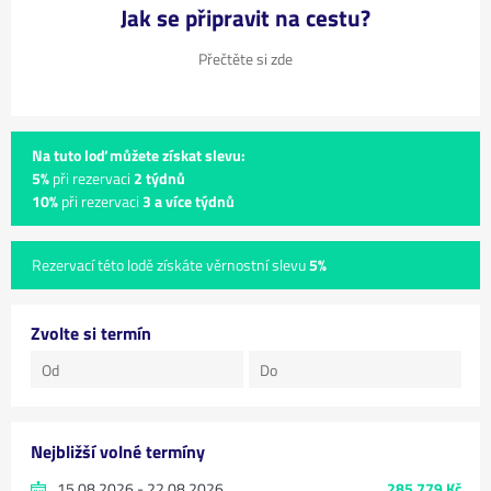
Jak se připravit na cestu?
Přečtěte si zde
Na tuto loď můžete získat slevu:
5%
při rezervaci
2 týdnů
10%
při rezervaci
3 a více týdnů
Rezervací této lodě získáte věrnostní slevu
5%
Zvolte si termín
Nejbližší volné termíny
15.08.2026 - 22.08.2026
285 779 Kč