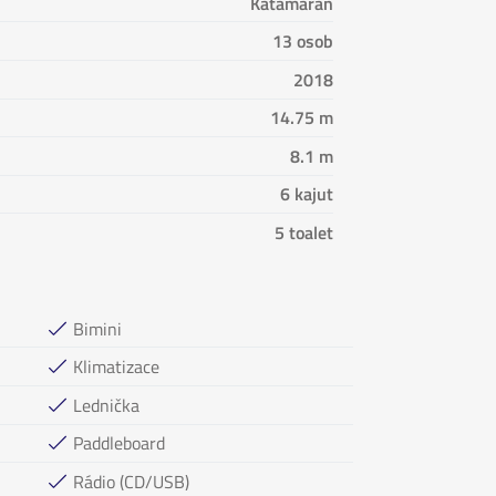
Katamarán
13 osob
2018
14.75 m
8.1 m
6 kajut
5 toalet
Bimini
Klimatizace
Lednička
Paddleboard
Rádio (CD/USB)