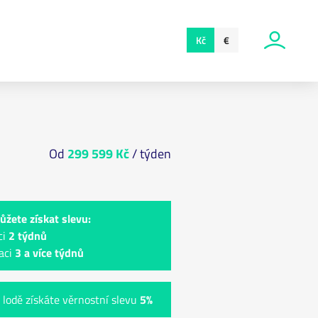
Kč
€
Od
299 599 Kč
/ týden
ůžete získat slevu:
ci
2 týdnů
aci
3 a více týdnů
 lodě získáte věrnostní slevu
5%