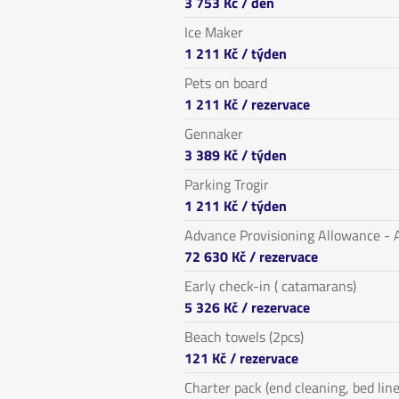
3 753 Kč
/ den
Ice Maker
1 211 Kč
/ týden
Pets on board
1 211 Kč
/ rezervace
Gennaker
3 389 Kč
/ týden
Parking Trogir
1 211 Kč
/ týden
Advance Provisioning Allowance - A
72 630 Kč
/ rezervace
Early check-in ( catamarans)
5 326 Kč
/ rezervace
Beach towels (2pcs)
121 Kč
/ rezervace
Charter pack (end cleaning, bed line