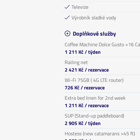
Televize
Výrobník sladké vody
Doplňkové služby
Coffee Machine Dolce Gusto +16 C
1 211 Kč
/ týden
Railing net
2 421 Kč
/ rezervace
Wi-Fi 75GB ( 4G LTE router)
726 Kč
/ rezervace
Extra bed linen for 2nd week
1 211 Kč
/ rezervace
SUP (Stand-up paddleboard)
2 905 Kč
/ týden
Hostess (new catamarans >45 ft)