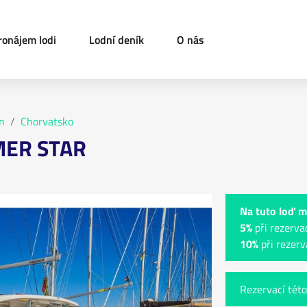
ronájem lodi
Lodní deník
O nás
n
Chorvatsko
MER STAR
Na tuto loď m
5%
při rezerva
10%
při rezerv
Rezervací této