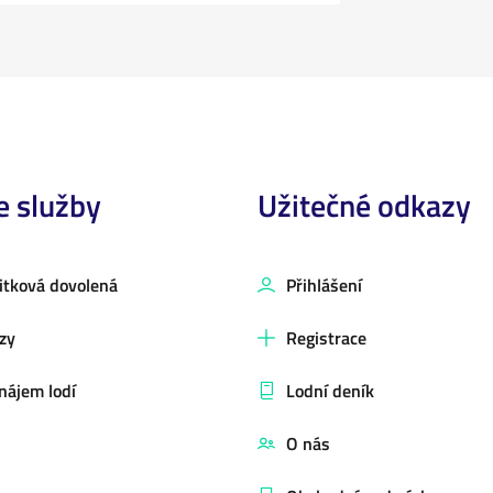
e služby
Užitečné odkazy
itková dovolená
Přihlášení
zy
Registrace
nájem lodí
Lodní deník
O nás