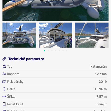
Technické parametry
Typ
Katamarán
Kapacita
12 osob
Rok výroby
2019
Délka
13.96 m
Šířka
7.87 m
Počet kajut
6 kajut