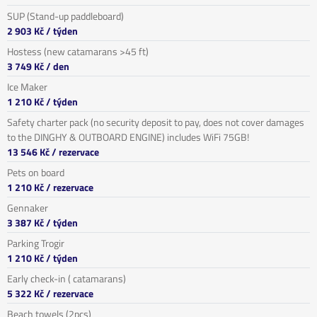
SUP (Stand-up paddleboard)
2 903 Kč
/ týden
Hostess (new catamarans >45 ft)
3 749 Kč
/ den
Ice Maker
1 210 Kč
/ týden
Safety charter pack (no security deposit to pay, does not cover damages
to the DINGHY & OUTBOARD ENGINE) includes WiFi 75GB!
13 546 Kč
/ rezervace
Pets on board
1 210 Kč
/ rezervace
Gennaker
3 387 Kč
/ týden
Parking Trogir
1 210 Kč
/ týden
Early check-in ( catamarans)
5 322 Kč
/ rezervace
Beach towels (2pcs)