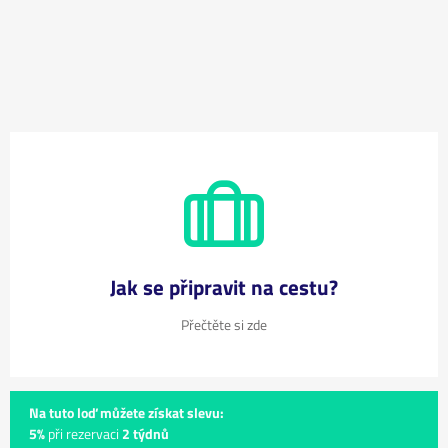
Jak se připravit na cestu?
Přečtěte si zde
Na tuto loď můžete získat slevu:
5%
při rezervaci
2 týdnů