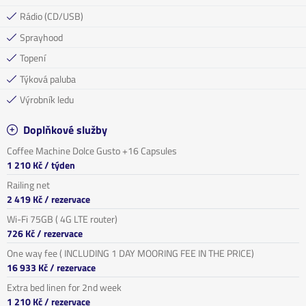
Rádio (CD/USB)
Sprayhood
Topení
Týková paluba
Výrobník ledu
Doplňkové služby
Coffee Machine Dolce Gusto +16 Capsules
1 210 Kč
/ týden
Railing net
2 419 Kč
/ rezervace
Wi-Fi 75GB ( 4G LTE router)
726 Kč
/ rezervace
One way fee ( INCLUDING 1 DAY MOORING FEE IN THE PRICE)
16 933 Kč
/ rezervace
Extra bed linen for 2nd week
1 210 Kč
/ rezervace