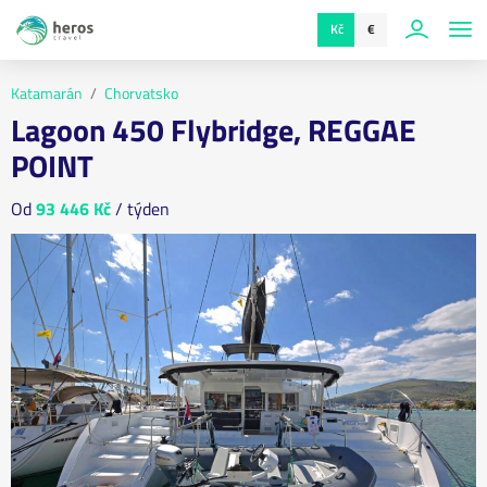
Kč
€
Katamarán
Chorvatsko
Lagoon 450 Flybridge, REGGAE
POINT
Od
93 446 Kč
/ týden