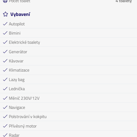
Počet toalet
4 toalety
Vybavení
Autopilot
Bimini
Elektrické toalety
Generátor
Kávovar
Klimatizace
Lazy bag
Lednička
Měnič 230V/12V
Navigace
Polstrování v kokpitu
Přívěsný motor
Radar