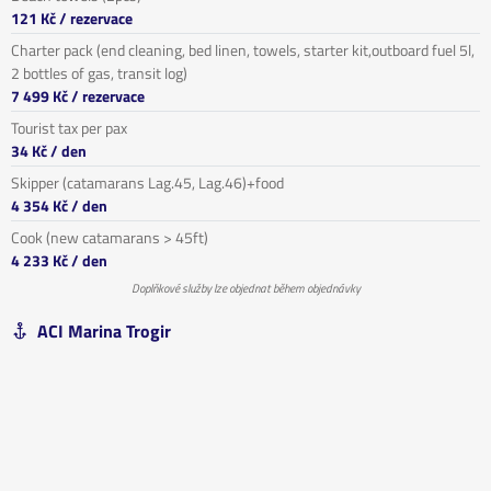
121 Kč
/ rezervace
Charter pack (end cleaning, bed linen, towels, starter kit,outboard fuel 5l,
2 bottles of gas, transit log)
7 499 Kč
/ rezervace
Tourist tax per pax
34 Kč
/ den
Skipper (catamarans Lag.45, Lag.46)+food
4 354 Kč
/ den
Cook (new catamarans > 45ft)
4 233 Kč
/ den
Doplňkové služby lze objednat během objednávky
ACI Marina Trogir