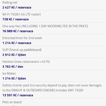
Railing net
2 427 Kč
/ rezervace
Wi-Fi 75GB ( 4G LTE router)
728 Kč
/ rezervace
One way fee ( INCLUDING 1 DAY MOORING FEE IN THE PRICE)
16 989 Kč
/ rezervace
Extra bed linen for 2nd week
1 214 Kč
/ rezervace
SUP (Stand-up paddleboard)
2 912 Kč
/ týden
Hostess (new catamarans >45 ft)
3 762 Kč
/ den
Ice Maker
1 214 Kč
/ týden
Safety charter pack (no security deposit to pay, does not cover damages
to the DINGHY & OUTBOARD ENGINE) includes WiFi 75GB!
13 591 Kč
/ rezervace
Pets on board