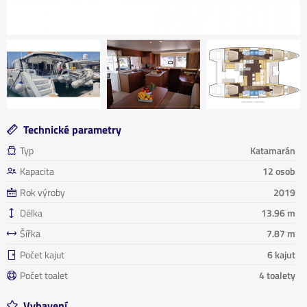
Technické parametry
Typ
Katamarán
Kapacita
12 osob
Rok výroby
2019
Délka
13.96 m
Šířka
7.87 m
Počet kajut
6 kajut
Počet toalet
4 toalety
Vybavení