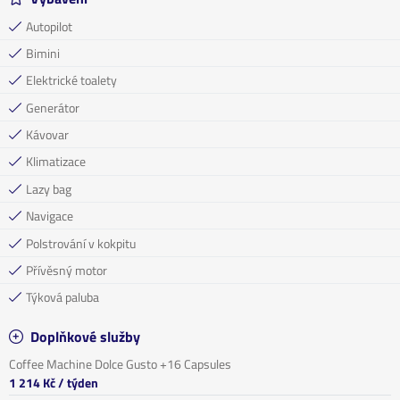
Autopilot
Bimini
Elektrické toalety
Generátor
Kávovar
Klimatizace
Lazy bag
Navigace
Polstrování v kokpitu
Přívěsný motor
Týková paluba
Doplňkové služby
Coffee Machine Dolce Gusto +16 Capsules
1 214 Kč
/ týden