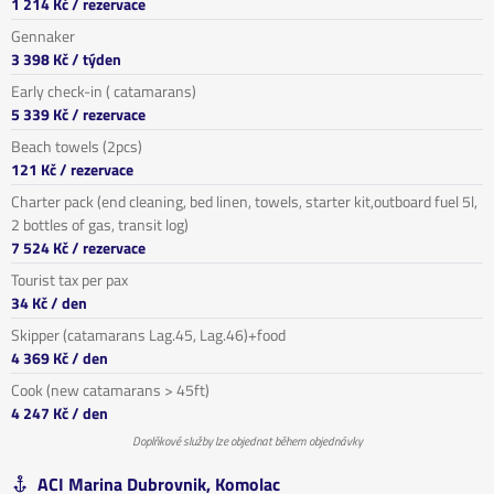
1 214 Kč
/ rezervace
Gennaker
3 398 Kč
/ týden
Early check-in ( catamarans)
5 339 Kč
/ rezervace
Beach towels (2pcs)
121 Kč
/ rezervace
Charter pack (end cleaning, bed linen, towels, starter kit,outboard fuel 5l,
2 bottles of gas, transit log)
7 524 Kč
/ rezervace
Tourist tax per pax
34 Kč
/ den
Skipper (catamarans Lag.45, Lag.46)+food
4 369 Kč
/ den
Cook (new catamarans > 45ft)
4 247 Kč
/ den
Doplňkové služby lze objednat během objednávky
ACI Marina Dubrovnik, Komolac