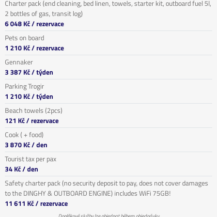
Charter pack (end cleaning, bed linen, towels, starter kit, outboard fuel 5l,
2 bottles of gas, transit log)
6 048 Kč
/ rezervace
Pets on board
1 210 Kč
/ rezervace
Gennaker
3 387 Kč
/ týden
Parking Trogir
1 210 Kč
/ týden
Beach towels (2pcs)
121 Kč
/ rezervace
Cook ( + food)
3 870 Kč
/ den
Tourist tax per pax
34 Kč
/ den
Safety charter pack (no security deposit to pay, does not cover damages
to the DINGHY & OUTBOARD ENGINE) includes WiFi 75GB!
11 611 Kč
/ rezervace
Doplňkové služby lze objednat během objednávky