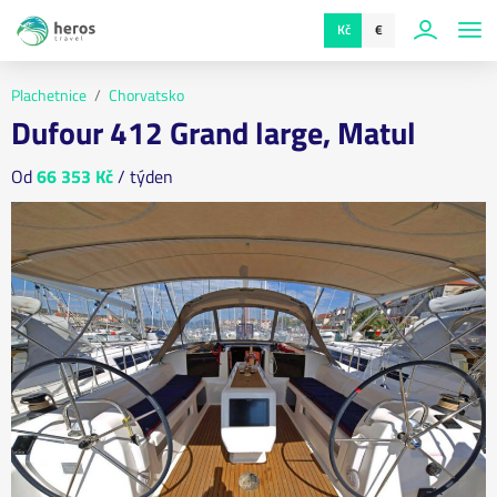
Kč
€
Plachetnice
Chorvatsko
Dufour 412 Grand large, Matul
Od
66 353 Kč
/ týden