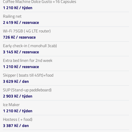
Coffee Machine Dolce Gusto +16 Capsules
1 210 Kč
/ týden
Railing net
2 419 Kč
/ rezervace
Wi-Fi 75GB ( 4G LTE router)
726 Kč
/ rezervace
Early check-in ( monohull 3cab)
3 145 Kč
/ rezervace
Extra bed linen for 2nd week
1 210 Kč
/ rezervace
Skipper ( boats till 45ft)+food
3 629 Kč
/ den
SUP (Stand-up paddleboard)
2 903 Kč
/ týden
Ice Maker
1 210 Kč
/ týden
Hostess ( + food)
3 387 Kč
/ den