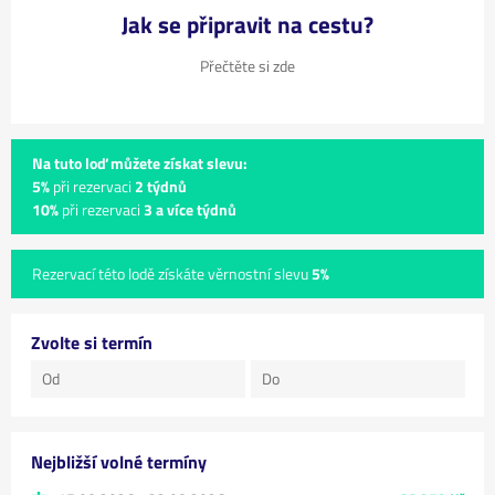
Jak se připravit na cestu?
Přečtěte si zde
Na tuto loď můžete získat slevu:
5%
při rezervaci
2 týdnů
10%
při rezervaci
3 a více týdnů
Rezervací této lodě získáte věrnostní slevu
5%
Zvolte si termín
Nejbližší volné termíny