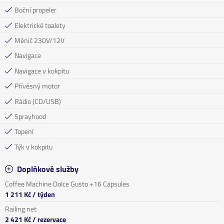
Boční propeler
Elektrické toalety
Měnič 230V/12V
Navigace
Navigace v kokpitu
Přívěsný motor
Rádio (CD/USB)
Sprayhood
Topení
Týk v kokpitu
Doplňkové služby
Coffee Machine Dolce Gusto +16 Capsules
1 211 Kč
/ týden
Railing net
2 421 Kč
/ rezervace