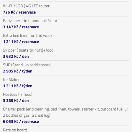
Wi-Fi 75GB ( 4G LTE router)
726 Kč
/ rezervace
Early check-in ( monohull 3cab)
3 147 Kč
/ rezervace
Extra bed linen for 2nd week
1 211 Kč
/ rezervace
Skipper ( boats till 45ft)+food
3 632 Kč
/ den
SUP (Stand-up paddleboard)
2 905 Kč
/ týden
Ice Maker
1 211 Kč
/ týden
Hostess ( + food)
3 389 Kč
/ den
Charter pack (end cleaning, bed linen, towels, starter kit, outboard fuel 5l,
2 bottles of gas, transit log)
6 053 Kč
/ rezervace
Pets on board