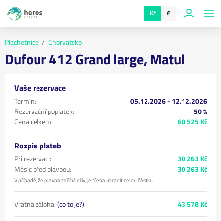
Kč
€
Plachetnice
Chorvatsko
Dufour 412 Grand large, Matul
Vaše rezervace
Termín:
05.12.2026 - 12.12.2026
Rezervační poplatek:
50 %
Cena celkem:
60 525 Kč
Rozpis plateb
Při rezervaci:
30 263 Kč
Měsíc před plavbou:
30 263 Kč
V případě, že plavba začíná dřív, je třeba uhradit celou částku.
Vratná záloha:
(co to je?)
43 578 Kč