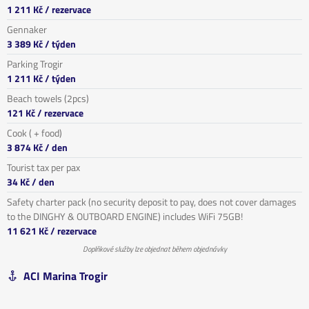
1 211 Kč
/ rezervace
Gennaker
3 389 Kč
/ týden
Parking Trogir
1 211 Kč
/ týden
Beach towels (2pcs)
121 Kč
/ rezervace
Cook ( + food)
3 874 Kč
/ den
Tourist tax per pax
34 Kč
/ den
Safety charter pack (no security deposit to pay, does not cover damages
to the DINGHY & OUTBOARD ENGINE) includes WiFi 75GB!
11 621 Kč
/ rezervace
Doplňkové služby lze objednat během objednávky
ACI Marina Trogir