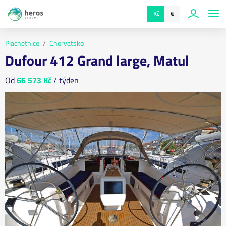
Kč
€
Plachetnice
Chorvatsko
Dufour 412 Grand large, Matul
Od
66 573 Kč
/ týden