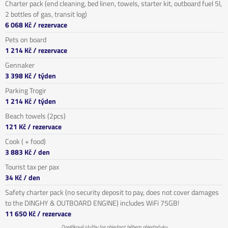
Charter pack (end cleaning, bed linen, towels, starter kit, outboard fuel 5l,
2 bottles of gas, transit log)
6 068 Kč
/ rezervace
Pets on board
1 214 Kč
/ rezervace
Gennaker
3 398 Kč
/ týden
Parking Trogir
1 214 Kč
/ týden
Beach towels (2pcs)
121 Kč
/ rezervace
Cook ( + food)
3 883 Kč
/ den
Tourist tax per pax
34 Kč
/ den
Safety charter pack (no security deposit to pay, does not cover damages
to the DINGHY & OUTBOARD ENGINE) includes WiFi 75GB!
11 650 Kč
/ rezervace
Doplňkové služby lze objednat během objednávky