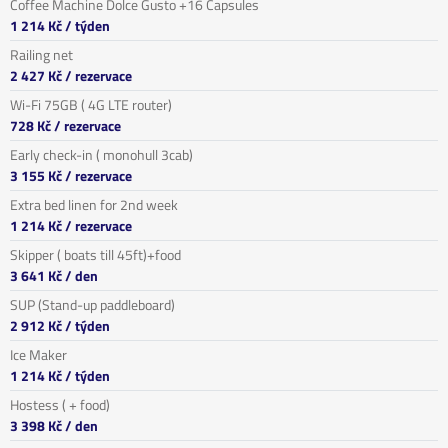
Coffee Machine Dolce Gusto +16 Capsules
1 214 Kč
/ týden
Railing net
2 427 Kč
/ rezervace
Wi-Fi 75GB ( 4G LTE router)
728 Kč
/ rezervace
Early check-in ( monohull 3cab)
3 155 Kč
/ rezervace
Extra bed linen for 2nd week
1 214 Kč
/ rezervace
Skipper ( boats till 45ft)+food
3 641 Kč
/ den
SUP (Stand-up paddleboard)
2 912 Kč
/ týden
Ice Maker
1 214 Kč
/ týden
Hostess ( + food)
3 398 Kč
/ den