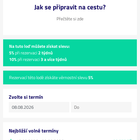
Jak se připravit na cestu?
Přečtěte si zde
Na tuto loď můžete získat slevu:
5%
při rezervaci
2 týdnů
10%
při rezervaci
3 a více týdnů
Rezervací této lodě získáte věrnostní slevu
5%
Zvolte si termín
Nejbližší volné termíny