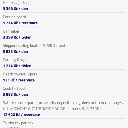
Hostess ( + food)
3 398 Kč
/ den
Pets on board
1 214 Kč
/ rezervace
Gennaker
3 398 Kč
/ týden
Skipper ( sailing boats 45-53ft)+food
3 883 Kč
/ den
Parking Trogir
1 214 Kč
/ týden
Beach towels (2pcs)
121 Kč
/ rezervace
Cook ( + food)
3 883 Kč
/ den
Safety charter pack (no security deposit to pay, does not cover damages
to the DINGHY & OUTBOARD ENGINE) includes WiFi 75GB!
12 620 Kč
/ rezervace
Tourist tax per pax