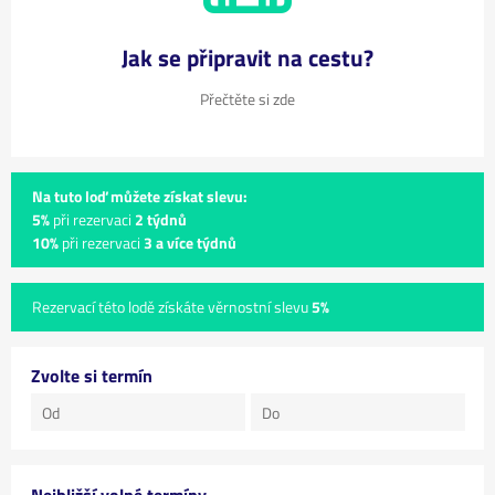
Jak se připravit na cestu?
Přečtěte si zde
Na tuto loď můžete získat slevu:
5%
při rezervaci
2 týdnů
10%
při rezervaci
3 a více týdnů
Rezervací této lodě získáte věrnostní slevu
5%
Zvolte si termín
Nejbližší volné termíny