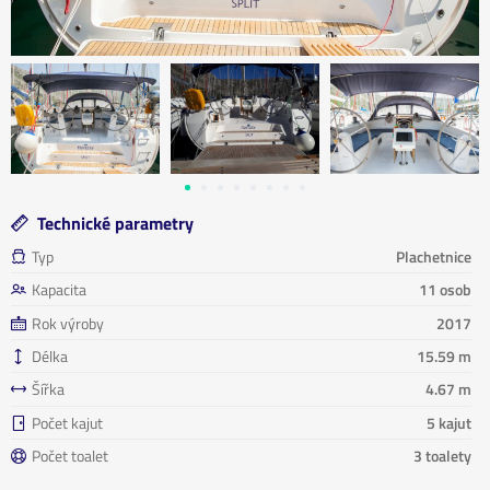
Technické parametry
Typ
Plachetnice
Kapacita
11 osob
Rok výroby
2017
Délka
15.59 m
Šířka
4.67 m
Počet kajut
5 kajut
Počet toalet
3 toalety