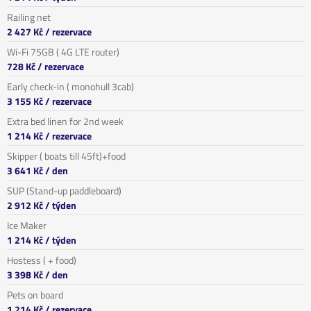
Railing net
2 427 Kč
/ rezervace
Wi-Fi 75GB ( 4G LTE router)
728 Kč
/ rezervace
Early check-in ( monohull 3cab)
3 155 Kč
/ rezervace
Extra bed linen for 2nd week
1 214 Kč
/ rezervace
Skipper ( boats till 45ft)+food
3 641 Kč
/ den
SUP (Stand-up paddleboard)
2 912 Kč
/ týden
Ice Maker
1 214 Kč
/ týden
Hostess ( + food)
3 398 Kč
/ den
Pets on board
1 214 Kč
/ rezervace