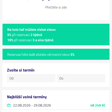
Přečtěte si zde
Na tuto loď můžete získat slevu:
5%
při rezervaci
2 týdnů
10%
při rezervaci
3 a více týdnů
Rezervací této lodě získáte věrnostní slevu
5%
Zvolte si termín
Nejbližší volné termíny
22.08.2026 - 29.08.2026
48 249 Kč