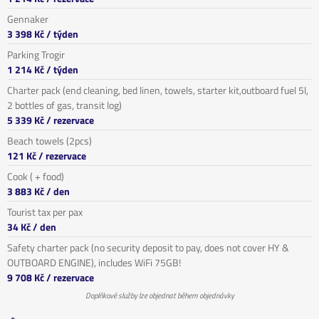
Gennaker
3 398 Kč
/ týden
Parking Trogir
1 214 Kč
/ týden
Charter pack (end cleaning, bed linen, towels, starter kit,outboard fuel 5l,
2 bottles of gas, transit log)
5 339 Kč
/ rezervace
Beach towels (2pcs)
121 Kč
/ rezervace
Cook ( + food)
3 883 Kč
/ den
Tourist tax per pax
34 Kč
/ den
Safety charter pack (no security deposit to pay, does not cover HY &
OUTBOARD ENGINE), includes WiFi 75GB!
9 708 Kč
/ rezervace
Doplňkové služby lze objednat během objednávky