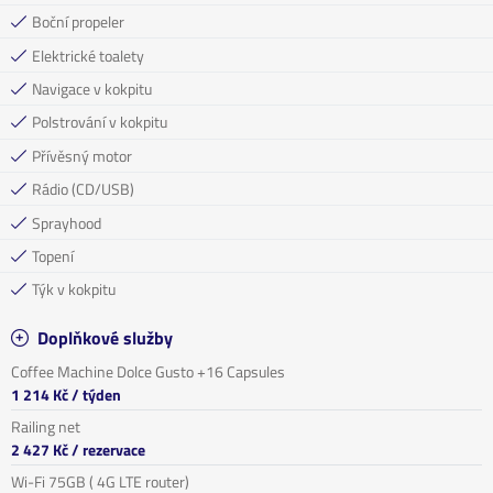
Boční propeler
Elektrické toalety
Navigace v kokpitu
Polstrování v kokpitu
Přívěsný motor
Rádio (CD/USB)
Sprayhood
Topení
Týk v kokpitu
Doplňkové služby
Coffee Machine Dolce Gusto +16 Capsules
1 214 Kč
/ týden
Railing net
2 427 Kč
/ rezervace
Wi-Fi 75GB ( 4G LTE router)