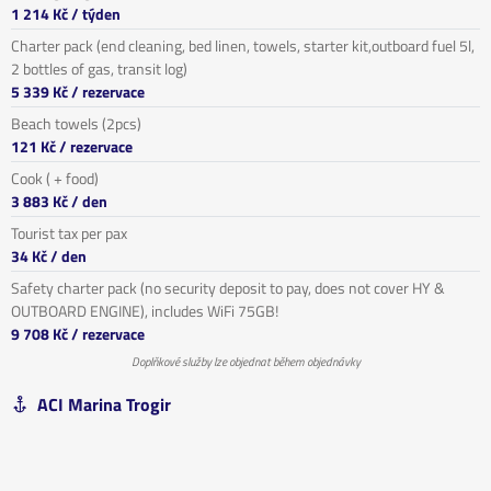
1 214 Kč
/ týden
Charter pack (end cleaning, bed linen, towels, starter kit,outboard fuel 5l,
2 bottles of gas, transit log)
5 339 Kč
/ rezervace
Beach towels (2pcs)
121 Kč
/ rezervace
Cook ( + food)
3 883 Kč
/ den
Tourist tax per pax
34 Kč
/ den
Safety charter pack (no security deposit to pay, does not cover HY &
OUTBOARD ENGINE), includes WiFi 75GB!
9 708 Kč
/ rezervace
Doplňkové služby lze objednat během objednávky
ACI Marina Trogir