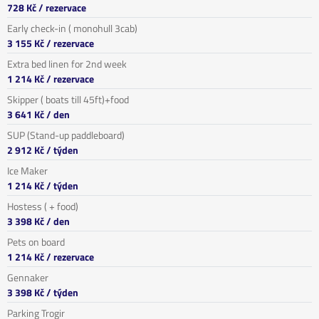
728 Kč
/ rezervace
Early check-in ( monohull 3cab)
3 155 Kč
/ rezervace
Extra bed linen for 2nd week
1 214 Kč
/ rezervace
Skipper ( boats till 45ft)+food
3 641 Kč
/ den
SUP (Stand-up paddleboard)
2 912 Kč
/ týden
Ice Maker
1 214 Kč
/ týden
Hostess ( + food)
3 398 Kč
/ den
Pets on board
1 214 Kč
/ rezervace
Gennaker
3 398 Kč
/ týden
Parking Trogir