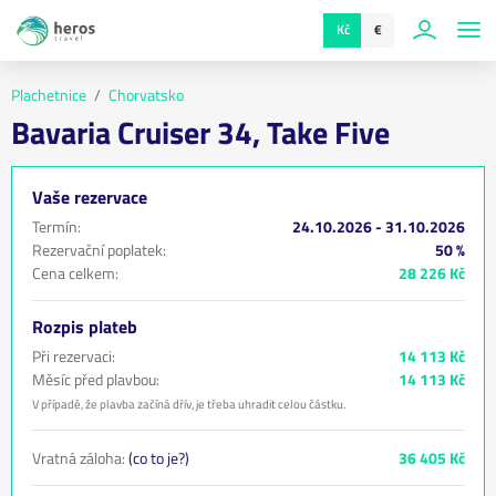
Kč
€
Plachetnice
Chorvatsko
Bavaria Cruiser 34, Take Five
Vaše rezervace
Termín:
24.10.2026 - 31.10.2026
Rezervační poplatek:
50 %
Cena celkem:
28 226 Kč
Rozpis plateb
Při rezervaci:
14 113 Kč
Měsíc před plavbou:
14 113 Kč
V případě, že plavba začíná dřív, je třeba uhradit celou částku.
Vratná záloha:
(co to je?)
36 405 Kč