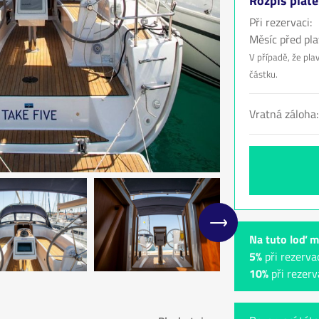
Rozpis plat
Při rezervaci:
Měsíc před pla
V případě, že plav
částku.
Vratná záloha
Na tuto loď m
5%
při rezerva
10%
při rezerv