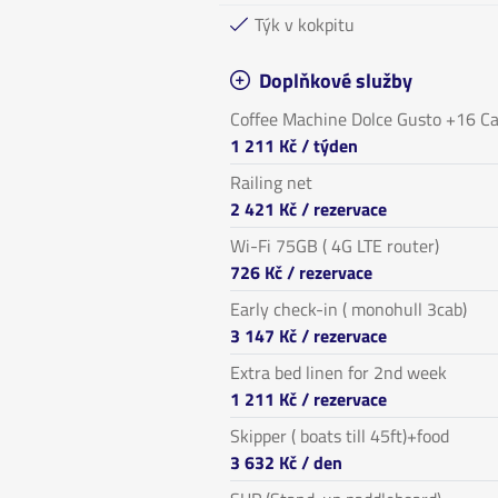
Týk v kokpitu
Doplňkové služby
Coffee Machine Dolce Gusto +16 C
1 211 Kč
/ týden
Railing net
2 421 Kč
/ rezervace
Wi-Fi 75GB ( 4G LTE router)
726 Kč
/ rezervace
Early check-in ( monohull 3cab)
3 147 Kč
/ rezervace
Extra bed linen for 2nd week
1 211 Kč
/ rezervace
Skipper ( boats till 45ft)+food
3 632 Kč
/ den