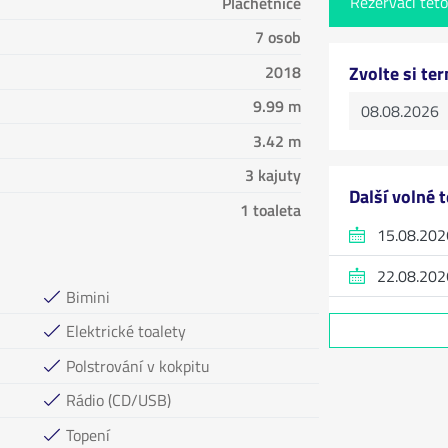
Rezervací této
Plachetnice
7 osob
2018
Zvolte si te
9.99 m
3.42 m
3 kajuty
Další volné 
1 toaleta
15.08.202
22.08.202
Bimini
Elektrické toalety
Polstrování v kokpitu
Rádio (CD/USB)
Topení