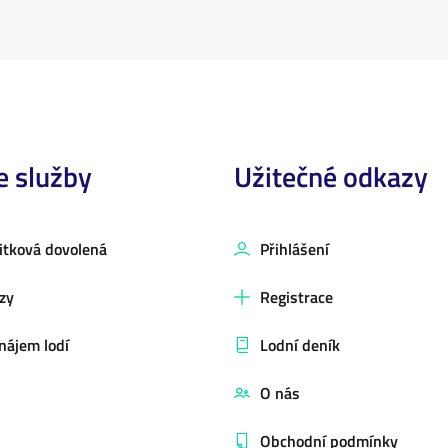
e služby
Užitečné odkazy
itková dovolená
Přihlášení
zy
Registrace
nájem lodí
Lodní deník
O nás
Obchodní podmínky