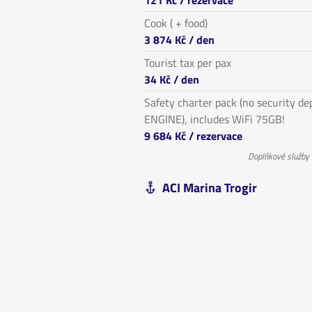
121 Kč
/ rezervace
Cook ( + food)
3 874 Kč
/ den
Tourist tax per pax
34 Kč
/ den
Safety charter pack (no security d
ENGINE), includes WiFi 75GB!
9 684 Kč
/ rezervace
Doplňkové služby
ACI Marina Trogir