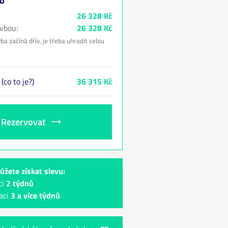
eb
26 328 Kč
vbou:
26 328 Kč
ba začíná dřív, je třeba uhradit celou
:
(co to je?)
36 315 Kč
Rezervovat
ůžete získat slevu:
ci
2 týdnů
aci
3 a více týdnů