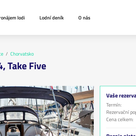
ronájem lodi
Lodní deník
O nás
ce
Chorvatsko
4, Take Five
Vaše rezerv
Termín:
Rezervační pop
Cena celkem: