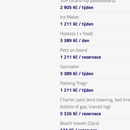
SUP (Stand-up paddleboard)
2 905 Kč
/ týden
Ice Maker
1 211 Kč
/ týden
Hostess ( + food)
3 389 Kč
/ den
Pets on board
1 211 Kč
/ rezervace
Gennaker
3 389 Kč
/ týden
Parking Trogir
1 211 Kč
/ týden
Charter pack (end cleaning, bed line
bottles of gas, transit log)
5 326 Kč
/ rezervace
Beach towels (2pcs)