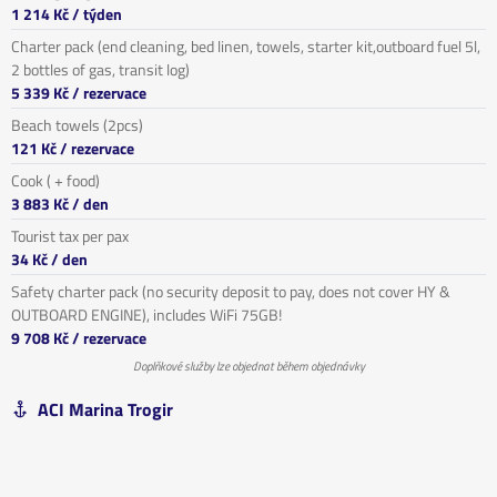
1 214 Kč
/ týden
Charter pack (end cleaning, bed linen, towels, starter kit,outboard fuel 5l,
2 bottles of gas, transit log)
5 339 Kč
/ rezervace
Beach towels (2pcs)
121 Kč
/ rezervace
Cook ( + food)
3 883 Kč
/ den
Tourist tax per pax
34 Kč
/ den
Safety charter pack (no security deposit to pay, does not cover HY &
OUTBOARD ENGINE), includes WiFi 75GB!
9 708 Kč
/ rezervace
Doplňkové služby lze objednat během objednávky
ACI Marina Trogir