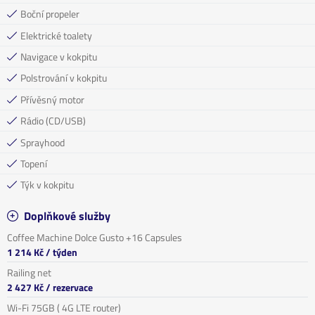
Boční propeler
Elektrické toalety
Navigace v kokpitu
Polstrování v kokpitu
Přívěsný motor
Rádio (CD/USB)
Sprayhood
Topení
Týk v kokpitu
Doplňkové služby
Coffee Machine Dolce Gusto +16 Capsules
1 214 Kč
/ týden
Railing net
2 427 Kč
/ rezervace
Wi-Fi 75GB ( 4G LTE router)