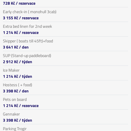
728 Kč
/ rezervace
Early check-in ( monohull 3cab)
3 155 Kč
/ rezervace
Extra bed linen for 2nd week
1 214 Kč
/ rezervace
Skipper ( boats till 45ft)+food
3 641 Kč
/ den
SUP (Stand-up paddleboard)
2 912 Kč
/ týden
Ice Maker
1 214 Kč
/ týden
Hostess ( + food)
3 398 Kč
/ den
Pets on board
1 214 Kč
/ rezervace
Gennaker
3 398 Kč
/ týden
Parking Trogir